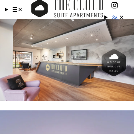
☰
✕
✕