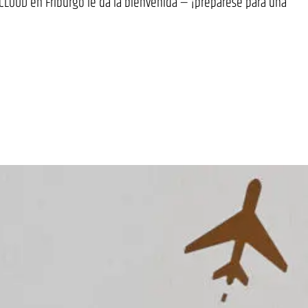
LOUD en Friburgo le da la bienvenida — ¡prepárese para una